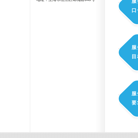
服
口
服
目
服
要